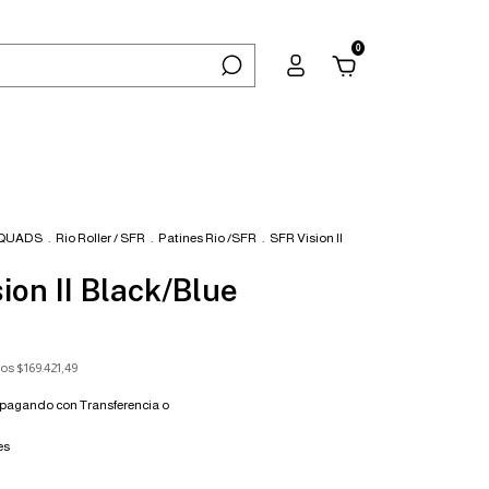
0
 QUADS
.
Rio Roller / SFR
.
Patines Rio /SFR
.
SFR Vision II
ion II Black/Blue
tos
$169.421,49
pagando con Transferencia o
es