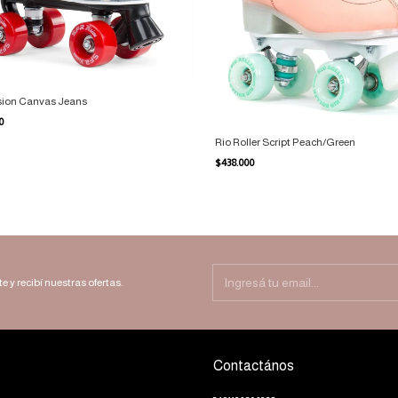
sion Canvas Jeans
00
Rio Roller Script Peach/Green
$438.000
e y recibí nuestras ofertas.
Contactános