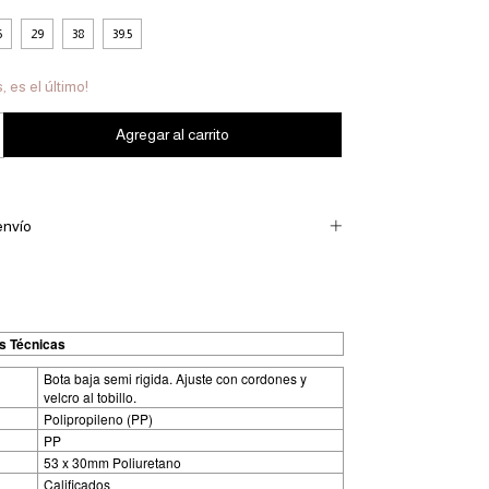
5
29
38
39.5
, es el último!
envío
s Técnicas
Bota baja semi rigida. Ajuste con cordones y
velcro al tobillo.
Polipropileno (PP)
PP
53 x 30mm Poliuretano
Calificados