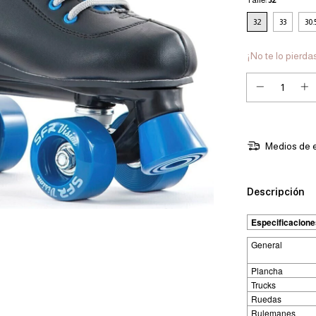
32
33
30.
¡No te lo pierdas
Medios de 
Descripción
Especificacione
General
Plancha
Trucks
Ruedas
Rulemanes