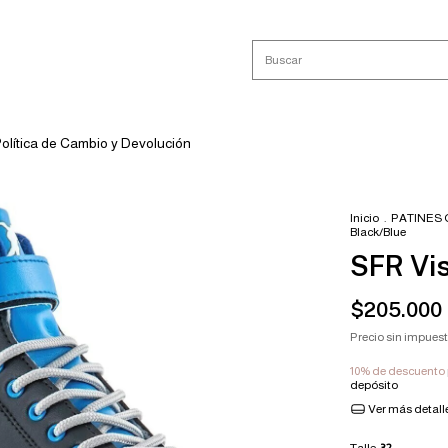
olítica de Cambio y Devolución
Inicio
.
PATINES
Black/Blue
SFR Vis
$205.000
Precio sin impues
10% de descuento
depósito
Ver más detall
Talle:
32