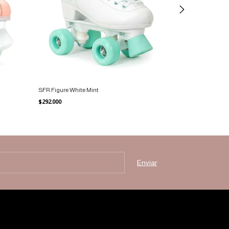
Rio Roller Script
SFR Figure White Mint
$438.000
$292.000