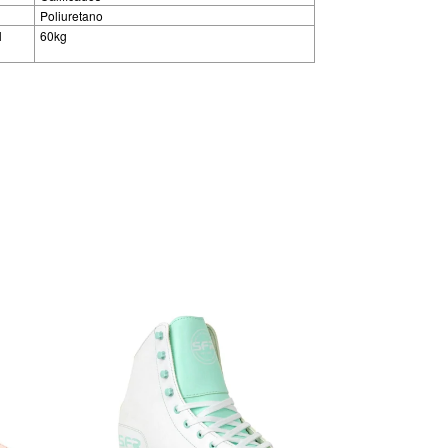
Poliuretano
l
60kg