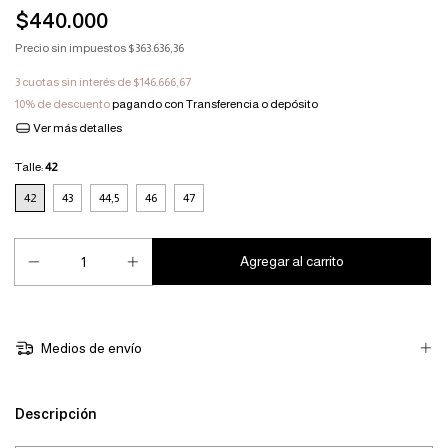
$440.000
Precio sin impuestos
$363.636,36
3
cuotas sin interés de
$146.666,67
10% de descuento
pagando con Transferencia o depósito
Ver más detalles
Talle:
42
42
43
44,5
46
47
Medios de envío
Descripción