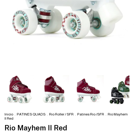
Inicio
.
PATINES QUADS
.
Rio Roller / SFR
.
Patines Rio /SFR
.
Rio Mayhem
II Red
Rio Mayhem II Red