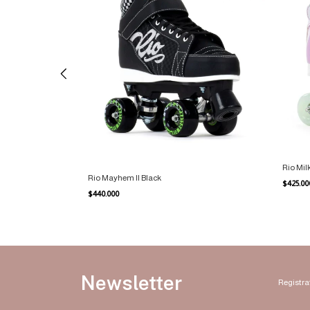
Rio Mil
Rio Mayhem II Black
$425.0
$440.000
Newsletter
Registrat