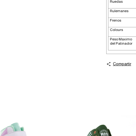
Ruedas
Rulemanes
Frenos
Colours
Peso Maximo
del Patinador
Compartir