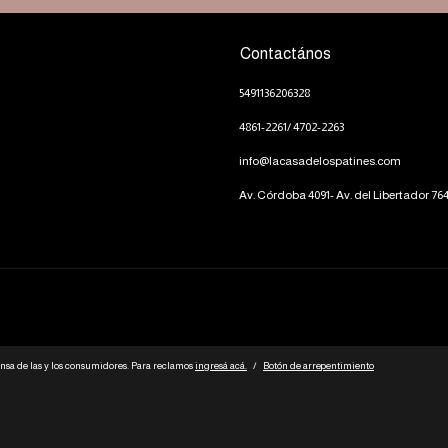
Contactános
5491136206328
4861-2261/ 4702-2263
info@lacasadelospatines.com
Av. Córdoba 4091- Av. del Libertador 76
nsa de las y los consumidores. Para reclamos
ingresá acá.
/
Botón de arrepentimiento