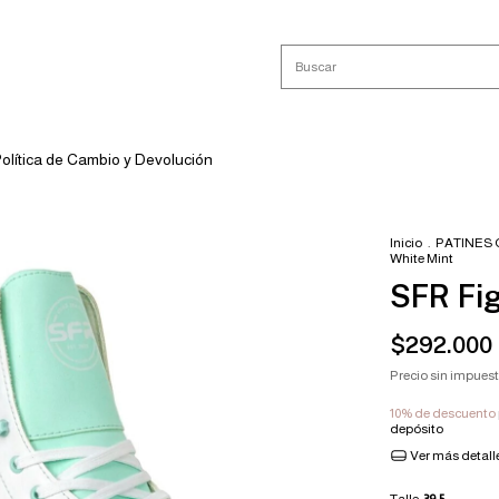
olítica de Cambio y Devolución
Inicio
.
PATINES
White Mint
SFR Fi
$292.000
Precio sin impues
10% de descuento
depósito
Ver más detall
Talle:
39,5