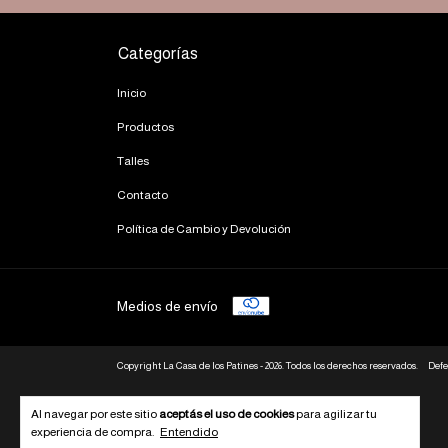
Categorías
Inicio
Productos
Talles
Contacto
Política de Cambio y Devolución
Medios de envío
Copyright La Casa de los Patines - 2026. Todos los derechos reservados.
Defe
Al navegar por este sitio
aceptás el uso de cookies
para agilizar tu
experiencia de compra.
Entendido