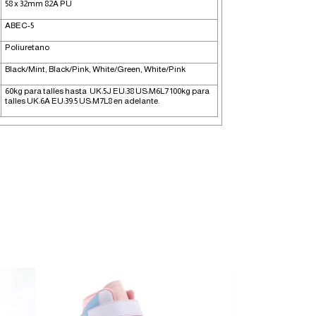
58 x 32mm 82A PU
ABEC-5
Poliuretano
Black/Mint, Black/Pink, White/Green, White/Pink
60kg para talles hasta UK:5J EU:38 US:M6L7 100kg para
talles UK:6A EU:39.5 US:M7L8 en adelante.