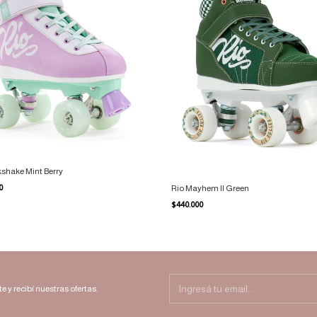
kshake Mint Berry
00
Rio Mayhem II Green
$440.000
e y recibí nuestras ofertas.