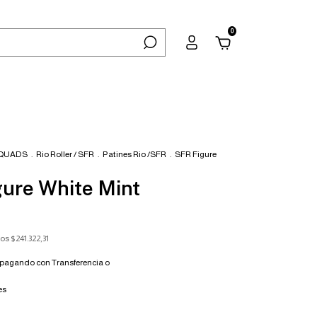
0
 QUADS
.
Rio Roller / SFR
.
Patines Rio /SFR
.
SFR Figure
gure White Mint
tos
$241.322,31
pagando con Transferencia o
es