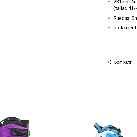
231mm 4x7
(tallas 41-
Ruedas: S
Rodamient
Compartir