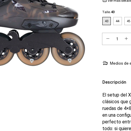
Ver más detall
Talle:
43
43
44
45
Medios de 
Descripción
El setup del 
clásicos que 
ruedas de 4×8
en una config
perfecto entre
todo: si quiere