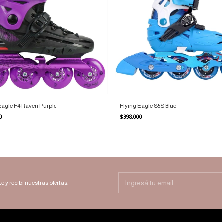
Eagle F4 Raven Purple
Flying Eagle S5S Blue
00
$398.000
e y recibí nuestras ofertas.