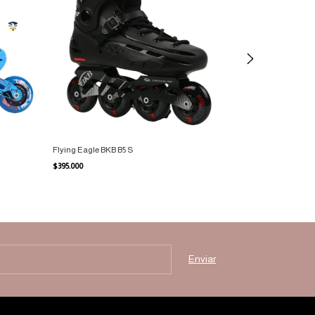
Flying Eagle BKB B5 S
Flying Eagle F5 E
$395.000
$590.000
-
16
%
OFF
$700.000