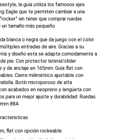
eestyle, la guía utiliza los famosos ejes
ing Eagle que te permiten cambiar a una
 “rocker” sin tener que comprar ruedas
e un tamaño más pequeño.
ida blanca o negra que da juego con el color
múltiples entradas de aire. Gracias a su
mía y diseño esta se adapta comodamente a
 de pie. Con protector lateral/slider
e y de anclaje en 165mm. Guía flat con
eables. Cierre milimétrico ajustable con
hebilla. Botín microporoso de alta
 con acabados en neopreno y lengüeta con
s para un mejor ajuste y durabilidad. Ruedas
0mm 88A
racteristicas:
m, flat con opción rockeable.