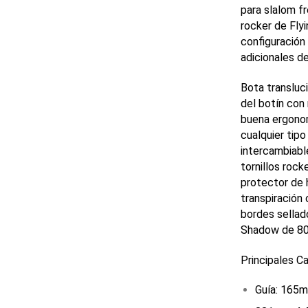
para slalom fr
rocker de Fly
configuración
adicionales d
Bota transluc
del botín con 
buena ergono
cualquier tipo
intercambiabl
tornillos rock
protector de 
transpiración
bordes sellado
Shadow de 8
Principales Ca
Guía: 165m