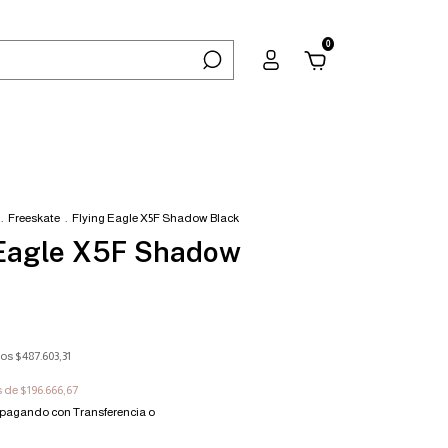
0
.
Freeskate
.
Flying Eagle X5F Shadow Black
 Eagle X5F Shadow
tos
$487.603,31
s de
$196.666,67
pagando con Transferencia o