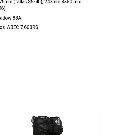
6mm (tallas 36-40); 243mm 4×80 mm
46).
hadow 88A.
os: ABEC 7 608RS.