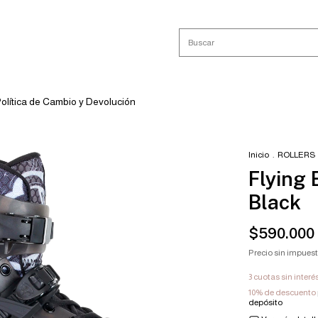
olítica de Cambio y Devolución
Inicio
.
ROLLERS
Flying
Black
$590.000
Precio sin impues
3
cuotas sin interé
10% de descuento
depósito