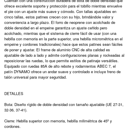
Cuentan con una construcción duradera de bota de doble densidad que
ofrece excelente soporte y protección para el tobillo mientras envuelve
el pie con un ajuste más suave y cómodo. Con tallas ajustables en
cinco tallas, estos patines crecen con su hijo, brindándole valor y
conveniencia a largo plazo. El forro de neoprene con acolchado de
doble densidad en el empeine garantiza un ajuste ceñido pero
acolchado, mientras que el sistema de cierre fácil de usar (con una
hebilla con memoria en la parte superior, una hebilla micrométrica en el
empeine y cordones tradicionales) hace que estos patines sean fáciles
de poner y ajustar. El frame de aluminio CNC de alta calidad es
ajustable de lado a lado y admite configuraciones planas y rockeadas al
reposicionar las ruedas, lo que permite estilos de patinaje versátiles.
Equipado con ruedas 85A de alto rebote y rodamientos ABEC 7, el
patín DYNAMO ofrece un andar suave y controlado e incluye freno de
talón universal para mayor seguridad.
DETALLES
Bota: Diseño rígido de doble densidad con tamaño ajustable (UE 27-31,
32-36, 37-41).
Cierre: Hebilla superior con memoria, hebilla milimétrica de 45º y
cordones.