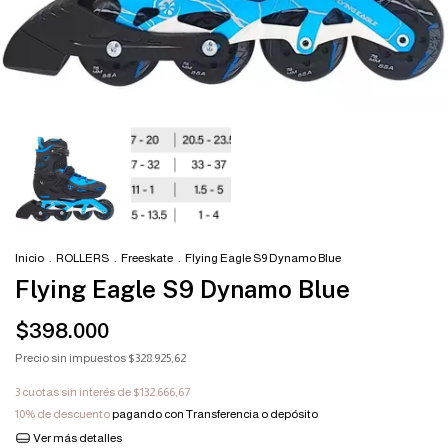
Inicio
.
ROLLERS
.
Freeskate
.
Flying Eagle S9 Dynamo Blue
Flying Eagle S9 Dynamo Blue
$398.000
Precio sin impuestos
$328.925,62
3
cuotas sin interés de
$132.666,67
10% de descuento
pagando con Transferencia o depósito
Ver más detalles