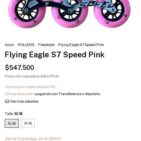
Inicio
.
ROLLERS
.
Freeskate
.
Flying Eagle S7 Speed Pink
Flying Eagle S7 Speed Pink
$547.500
Precio sin impuestos
$452.479,34
3
cuotas sin interés de
$182.500
10% de descuento
pagando con Transferencia o depósito
Ver más detalles
Talle:
32-36
32-36
37-41
¡No te lo pierdas, es el último!