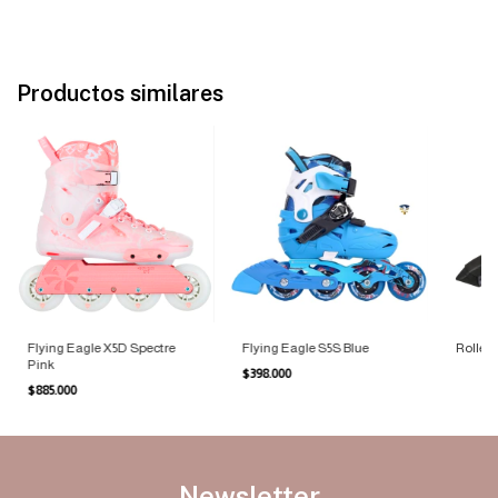
Productos similares
Flying Eagle X5D Spectre
Flying Eagle S5S Blue
Roller
Pink
$398.000
$885.000
Newsletter