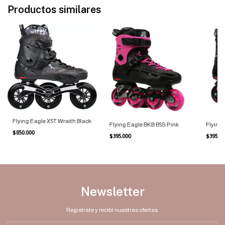
Productos similares
Flying Eagle X5T Wraith Black
Flying Eagle BKB B5S Pink
Flying 
$850.000
$395.000
$395.0
Newsletter
Registrate y recibí nuestras ofertas.