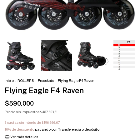
Inicio
.
ROLLERS
.
Freeskate
.
Flying Eagle F4 Raven
Flying Eagle F4 Raven
$590.000
Precio sin impuestos
$487.603,31
3
cuotas sin interés de
$196.666,67
10% de descuento
pagando con Transferencia o depósito
Ver más detalles