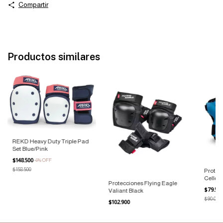
Compartir
Productos similares
REKD Heavy Duty Triple Pad
Set Blue/Pink
$148.500
-
6
%
OFF
$158.500
Protec
Celler 
Protecciones Flying Eagle
$79.50
Valiant Black
$90.000
$102.900