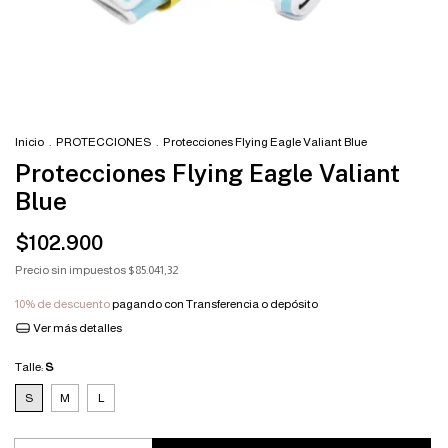
Inicio
.
PROTECCIONES
.
Protecciones Flying Eagle Valiant Blue
Protecciones Flying Eagle Valiant
Blue
$102.900
Precio sin impuestos
$85.041,32
10% de descuento
pagando con Transferencia o depósito
Ver más detalles
Talle:
S
S
M
L