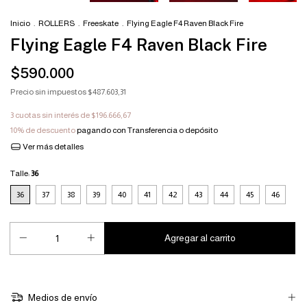
Inicio
.
ROLLERS
.
Freeskate
.
Flying Eagle F4 Raven Black Fire
Flying Eagle F4 Raven Black Fire
$590.000
Precio sin impuestos
$487.603,31
3
cuotas sin interés de
$196.666,67
10% de descuento
pagando con Transferencia o depósito
Ver más detalles
Talle:
36
36
37
38
39
40
41
42
43
44
45
46
Medios de envío