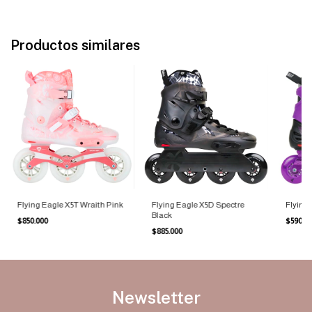
Productos similares
Flying Eagle X5T Wraith Pink
Flying Eagle X5D Spectre
Flying
Black
$850.000
$590.0
$885.000
Newsletter