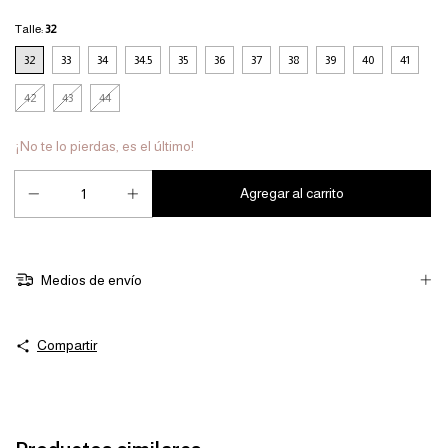
Talle:
32
32
33
34
34.5
35
36
37
38
39
40
41
42
43
44
¡No te lo pierdas, es el último!
Medios de envío
Compartir