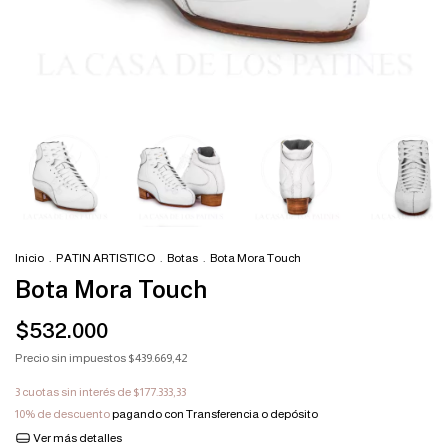
Inicio
.
PATIN ARTISTICO
.
Botas
.
Bota Mora Touch
Bota Mora Touch
$532.000
Precio sin impuestos
$439.669,42
3
cuotas sin interés de
$177.333,33
10% de descuento
pagando con Transferencia o depósito
Ver más detalles